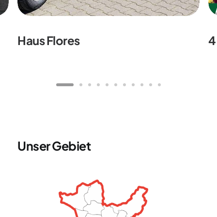
Haus Flores
4
Unser Gebiet