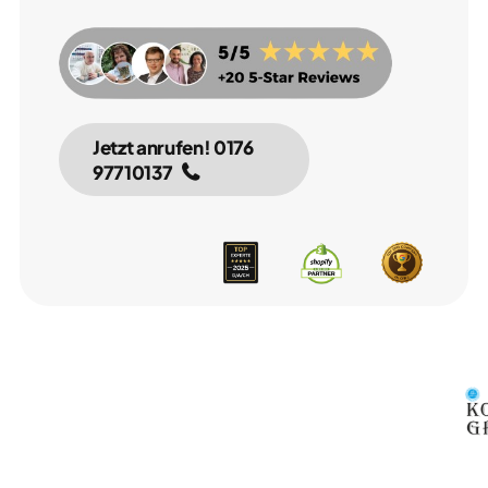
Jetzt anrufen! 0176 
97710137