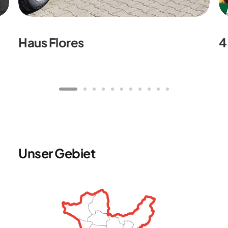
Haus Flores
4
Unser Gebiet