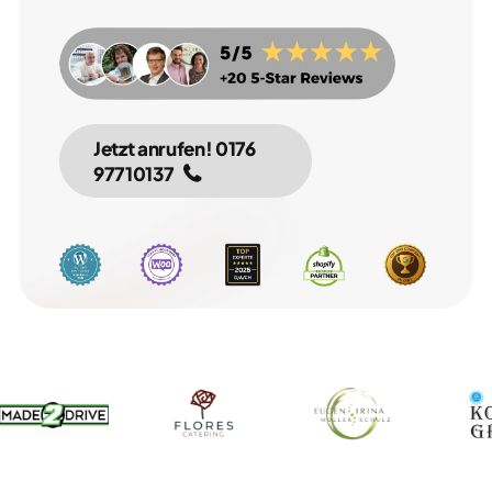
Jetzt anrufen! 0176 
97710137