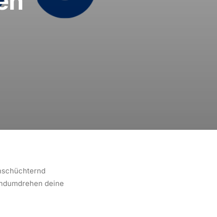
en
inschüchternd
Handumdrehen deine