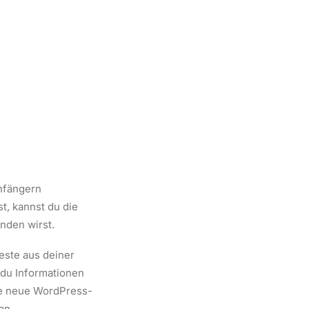
Anfängern
t, kannst du die
nden wirst.
Beste aus deiner
 du Informationen
ne neue WordPress-
an.