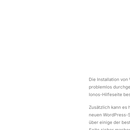
Die Installation vo
problemlos durchgef
Ionos-Hilfeseite be
Zusätzlich kann es 
neuen WordPress-S
über einige der bes
Seite sicher machen