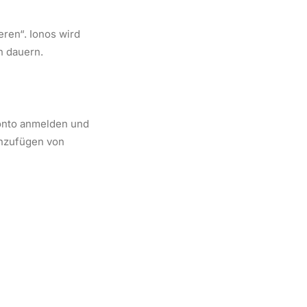
eren“. Ionos wird
n dauern.
Konto anmelden und
inzufügen von