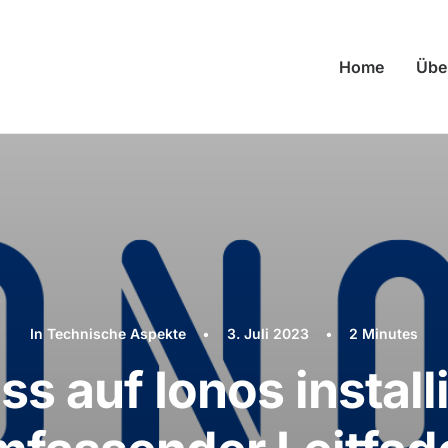
Home
Übe
In
Technische Aspekte
•
3. Juli 2023
•
2 Minutes
s auf Ionos installi