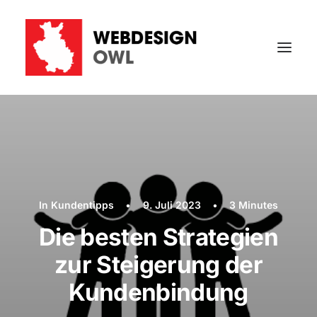
In
Kundentipps
•
9. Juli 2023
•
3 Minutes
Die besten Strategien
zur Steigerung der
Kundenbindung