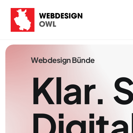
Webdesign
Bünde
Klar.
S
Digita