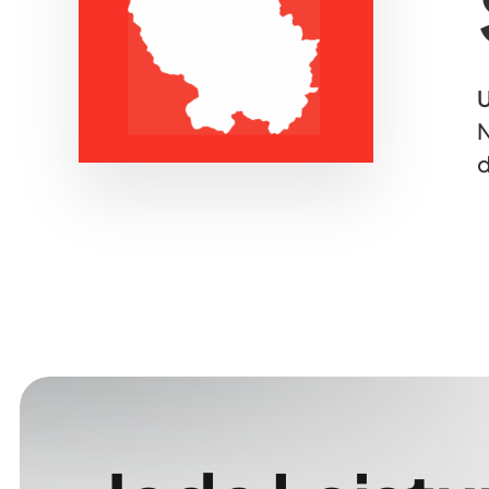
U
N
d