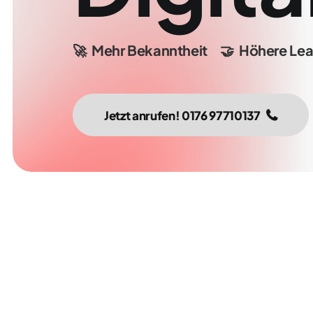
🚀
Mehr
Bekanntheit
🤝
Höhere
Lea
Jetzt anrufen! 0176 97710137