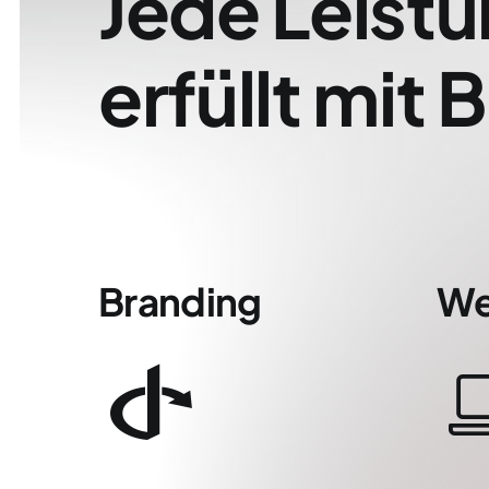
Jede Leist
erfüllt mit 
Branding
We