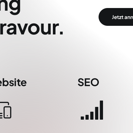
ung
Bravour.
Jetzt an
bsite
SEO