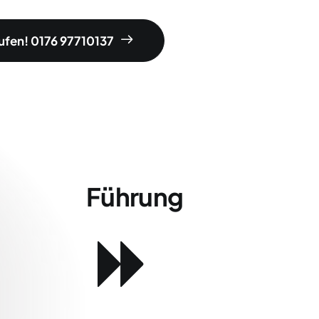
rufen! 0176 97710137
Führung