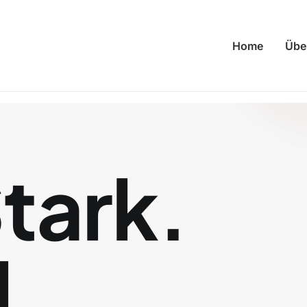
Home
Übe
tark.
l.