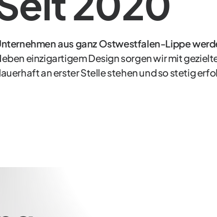
Seit 2020
nternehmen aus ganz Ostwestfalen-Lippe werden
eben einzigartigem Design sorgen wir mit geziel
auerhaft an erster Stelle stehen und so stetig erf