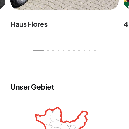
Haus Flores
4
Unser Gebiet