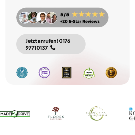
Jetzt anrufen! 0176 
97710137