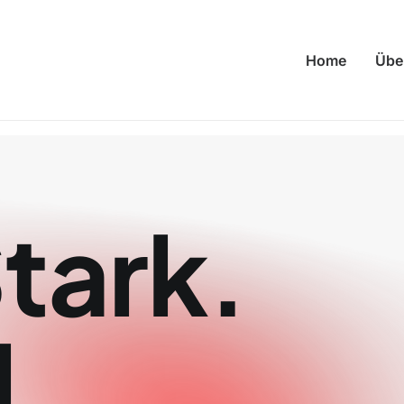
Home
Übe
tark.
l.