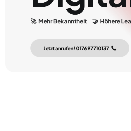
🚀
Mehr
Bekanntheit
🤝
Höhere
Lea
Jetzt anrufen! 0176 97710137