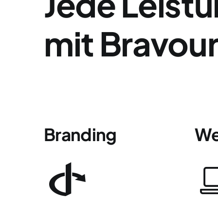
Jede Leist
mit Bravour 
Branding
We