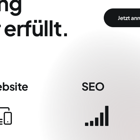
ung
erfüllt.
Jetzt an
bsite
SEO