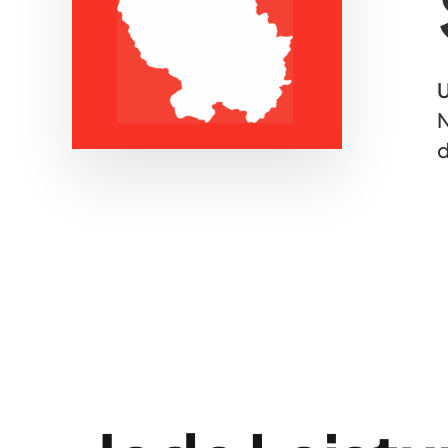
U
N
d