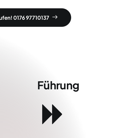
rufen! 0176 97710137
Führung