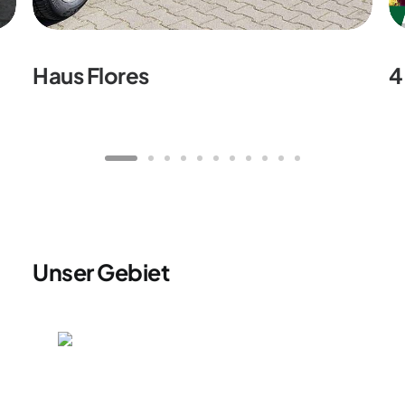
Haus Flores
4
Unser Gebiet