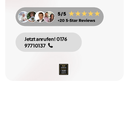
Jetzt anrufen! 0176 
97710137