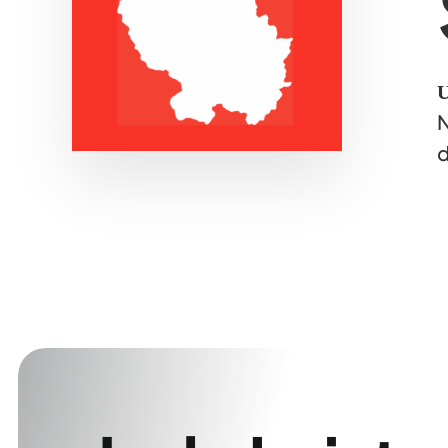
U
N
d