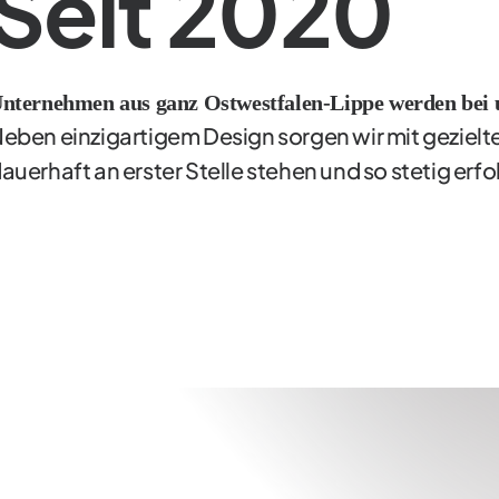
Seit 2020
nternehmen aus ganz Ostwestfalen-Lippe werden bei 
eben einzigartigem Design sorgen wir mit geziel
auerhaft an erster Stelle stehen und so stetig erf