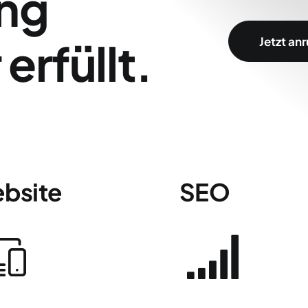
ung
erfüllt.
Jetzt an
bsite
SEO