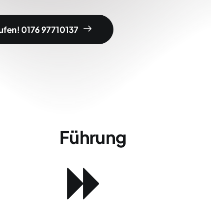
rufen! 0176 97710137
Führung