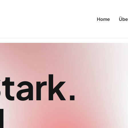
Home
Übe
tark.
l.