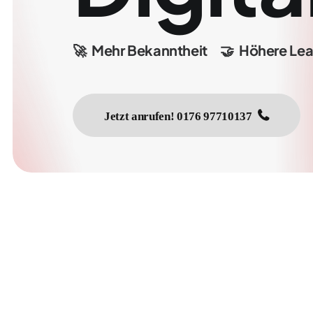
🚀
Mehr
Bekanntheit
🤝
Höhere
Lea
Jetzt anrufen! 0176 97710137