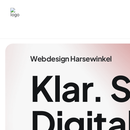
Webdesign
Harsewinkel
Klar.
S
Digita